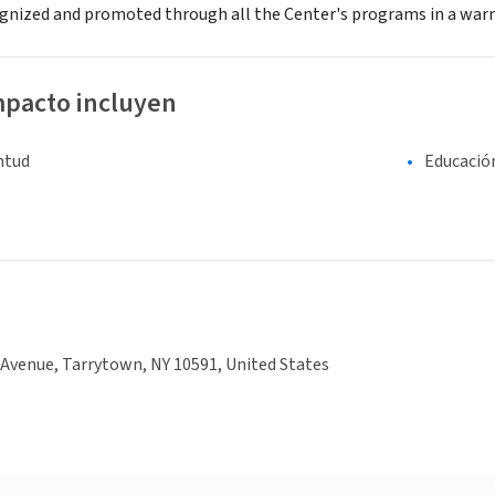
cognized and promoted through all the Center's programs in a war
mpacto incluyen
entud
Educació
Avenue, Tarrytown, NY 10591, United States