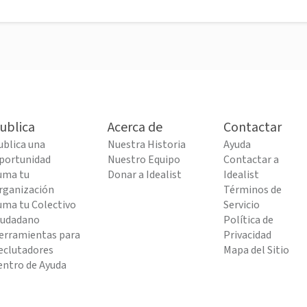
ublica
Acerca de
Contactar
ublica una
Nuestra Historia
Ayuda
portunidad
Nuestro Equipo
Contactar a
uma tu
Donar a Idealist
Idealist
rganización
Términos de
uma tu Colectivo
Servicio
iudadano
Política de
erramientas para
Privacidad
eclutadores
Mapa del Sitio
entro de Ayuda