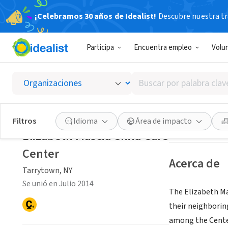
¡Celebramos 30 años de Idealist!
Descubre nuestra tra
ORGANIZACIÓ
Participa
Encuentra empleo
Volu
Elizabe
Buscar
Tarrytown, NY
|
m
por
palabra
clave
Guardar
Filtros
Idioma
Área de impacto
o
Elizabeth Mascia Child Care
interés
Center
Acerca de
Tarrytown, NY
Se unió en Julio 2014
The Elizabeth Mas
their neighborin
among the Center