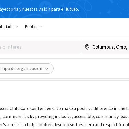
yectoria y nuestra visión para el futuro.
N SIN FIN DE LUCRO
ntariado
Publica
th Mascia Child Care Center
asciachildcare.org
Compartir
Tipo de organización
cia Child Care Center seeks to make a positive difference in the 
g communities by providing inclusive, accessible, community-based,
's aims is to help children develop self-esteem and respect for o