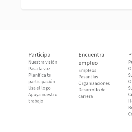
Participa
Encuentra
P
Nuestra visión
empleo
P
Pasa la voz
O
Empleos
Planifica tu
S
Pasantías
participación
O
Organizaciones
Usa el logo
S
Desarrollo de
Apoya nuestro
C
carrera
trabajo
H
R
C