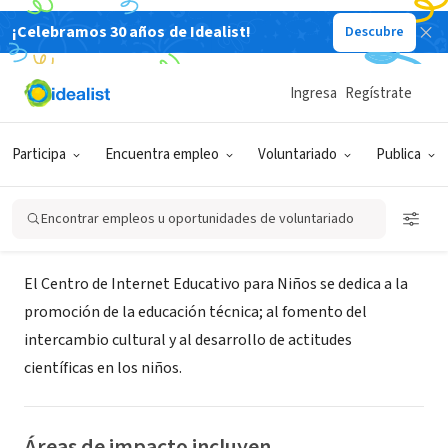
¡Celebramos 30 años de Idealist!
Descubre
ORGANIZACIÓN SIN FIN DE LUCRO
Centro de Internet Educativo para
Ingresa
Regístrate
Niños
Participa
Encuentra empleo
Voluntariado
Publica
XA, República Dominicana
Encontrar empleos u oportunidades de voluntariado
Acerca de
El Centro de Internet Educativo para Niños se dedica a la
promoción de la educación técnica; al fomento del
intercambio cultural y al desarrollo de actitudes
científicas en los niños.
Áreas de impacto incluyen