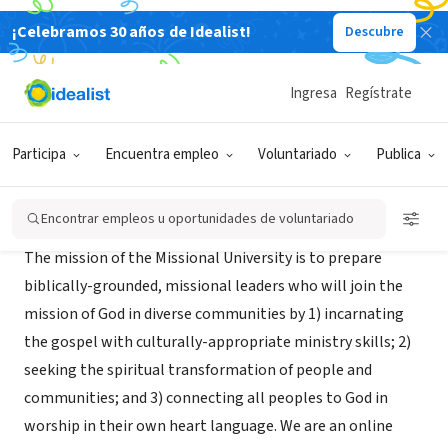
¡Celebramos 30 años de Idealist!
Descubre
ORGANIZACIÓN SIN FIN DE LUCRO
Missional University
Ingresa
Regístrate
North Augusta, SC
|
missional.university
Participa
Encuentra empleo
Voluntariado
Publica
Misión
Encontrar empleos u oportunidades de voluntariado
The mission of the Missional University is to prepare
biblically-grounded, missional leaders who will join the
mission of God in diverse communities by 1) incarnating
the gospel with culturally-appropriate ministry skills; 2)
seeking the spiritual transformation of people and
communities; and 3) connecting all peoples to God in
worship in their own heart language. We are an online