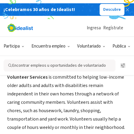
¡Celebramos 30 años de Idealist!
Descubre
ORGANIZACIÓN SIN FIN DE LUCRO
Volunteer Services of King County
Ingresa
Regístrate
Seattle, WA
|
ccsww.org/our-services/seniors-disabilities/
Participa
Encuentra empleo
Voluntariado
Publica
Acerca de
Encontrar empleos u oportunidades de voluntariado
Volunteer Services
is committed to helping low-income
older adults and adults with disabilities remain
independent in their own homes through a network of
caring community members. Volunteers assist with
chores, such as housework, laundry, shopping,
transportation and yard work. Volunteers usually help a
couple of hours weekly or monthly in their neighborhood.