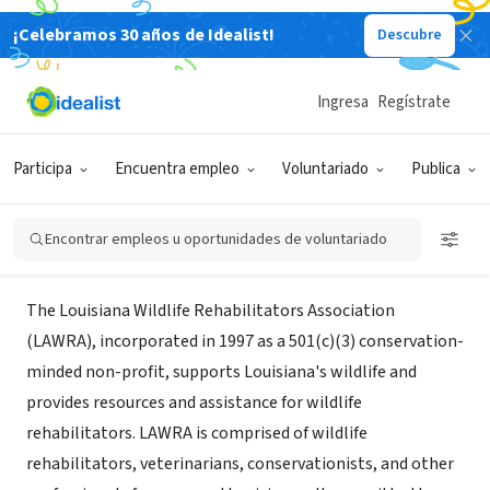
¡Celebramos 30 años de Idealist!
Descubre
ORGANIZACIÓN SIN FIN DE LUCRO
Louisiana Wildlife Rehabilitators
Ingresa
Regístrate
Association
Participa
Encuentra empleo
Voluntariado
Publica
Baton Rouge, LA
|
lawraonline.com
Encontrar empleos u oportunidades de voluntariado
Acerca de
The Louisiana Wildlife Rehabilitators Association
(LAWRA), incorporated in 1997 as a 501(c)(3) conservation-
minded non-profit, supports Louisiana's wildlife and
provides resources and assistance for wildlife
rehabilitators. LAWRA is comprised of wildlife
rehabilitators, veterinarians, conservationists, and other