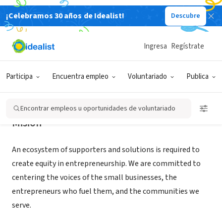
¡Celebramos 30 años de Idealist!
Descubre
ORGANIZACIÓN SIN FIN DE LUCRO
Start Small Think Big
Ingresa
Regístrate
New York, NY
|
startsmallthinkbig.org/
Participa
Encuentra empleo
Voluntariado
Publica
Encontrar empleos u oportunidades de voluntariado
Misión
An ecosystem of supporters and solutions is required to
create equity in entrepreneurship. We are committed to
centering the voices of the small businesses, the
entrepreneurs who fuel them, and the communities we
serve.