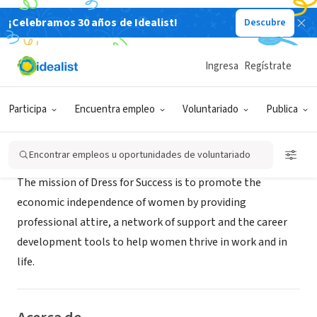
¡Celebramos 30 años de Idealist!
Descubre
ORGANIZACIÓN SIN FIN DE LUCRO
Dress For Success Southern Nevada
Ingresa
Regístrate
LAS VEGAS, NV
|
dressforsuccess.org/southernnevada
Participa
Encuentra empleo
Voluntariado
Publica
Misión
Encontrar empleos u oportunidades de voluntariado
The mission of Dress for Success is to promote the
economic independence of women by providing
professional attire, a network of support and the career
development tools to help women thrive in work and in
life.