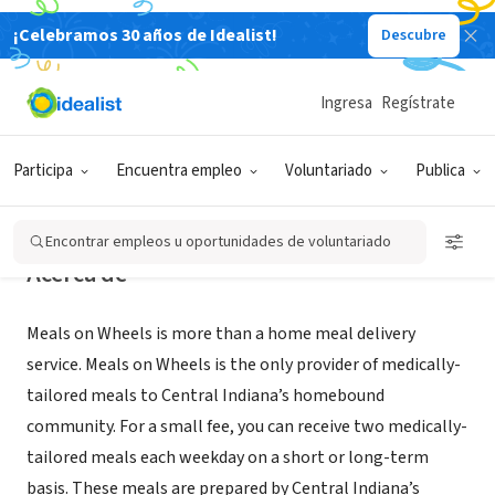
¡Celebramos 30 años de Idealist!
Descubre
ORGANIZACIÓN SIN FIN DE LUCRO
meals on wheels of central Indiana
Ingresa
Regístrate
Indianapolis, IN
|
mealsonwheelsindy.org/
Participa
Encuentra empleo
Voluntariado
Publica
Encontrar empleos u oportunidades de voluntariado
Acerca de
Meals on Wheels is more than a home meal delivery
service. Meals on Wheels is the only provider of medically-
tailored meals to Central Indiana’s homebound
community. For a small fee, you can receive two medically-
tailored meals each weekday on a short or long-term
basis. These meals are prepared by Central Indiana’s