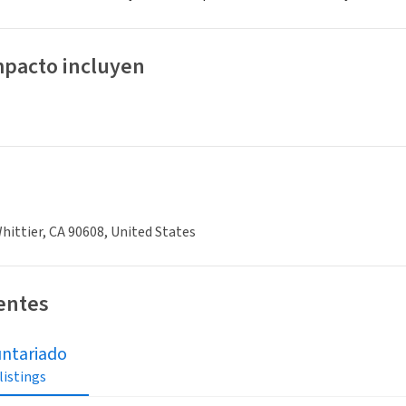
mpacto incluyen
hittier, CA 90608, United States
ientes
untariado
 listings