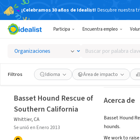
¡Celebramos 30 años de Idealist!
Descubre nuestra tra
ORGANIZACIÓ
Participa
Encuentra empleo
Volu
Basset 
Buscar
Whittier, CA
|
www
por
palabra
clave
Ver oportuni
Filtros
Idioma
Área de impacto
o
Buscando personas voluntarias
interés
Basset Hound Rescue of
Acerca de
Southern California
Basset Hound Res
Whittier, CA
hounds.
Se unió en Enero 2013
We work to raise