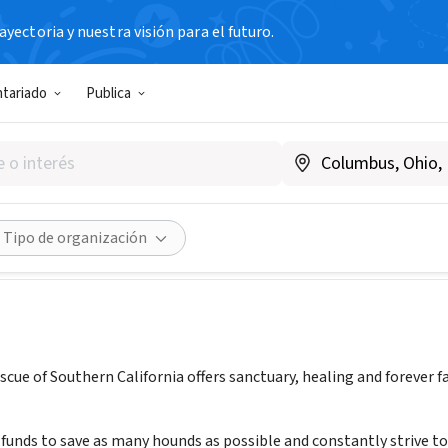
yectoria y nuestra visión para el futuro.
N SIN FIN DE LUCRO
ntariado
Publica
Hound Rescue of Southern Ca
.bassethoundrescue.org
dades
Guardar
Compartir
Tipo de organización
cue of Southern California offers sanctuary, healing and forever f
 funds to save as many hounds as possible and constantly strive t