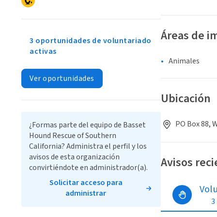
Áreas de i
3 oportunidades de voluntariado
activas
Animales
Ver oportunidades
Ubicación
PO Box 88, W
¿Formas parte del equipo de Basset
Hound Rescue of Southern
California? Administra el perfil y los
avisos de esta organización
Avisos rec
convirtiéndote en administrador(a).
Solicitar acceso para
Vol
administrar
3