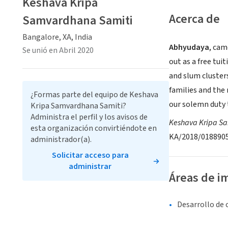
Keshava Kripa
Acerca de
Samvardhana Samiti
Bangalore, XA, India
Abhyudaya
, cam
Se unió en Abril 2020
out as a free tui
and slum clusters
families and the 
¿Formas parte del equipo de Keshava
our solemn duty t
Kripa Samvardhana Samiti?
Administra el perfil y los avisos de
Keshava Kripa S
esta organización convirtiéndote en
KA/2018/018890
administrador(a).
Solicitar acceso para
administrar
Áreas de i
Desarrollo de