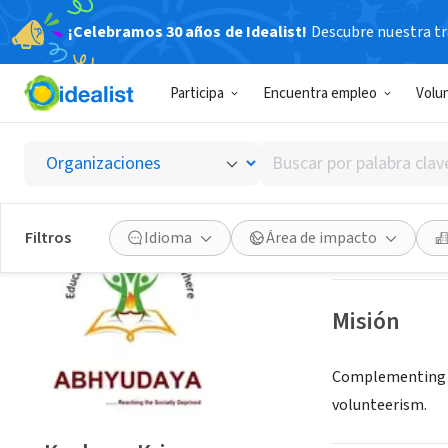
¡Celebramos 30 años de Idealist!
Descubre nuestra tra
ORGANIZACIÓ
Participa
Encuentra empleo
Volu
Keshav
Buscar
Bangalore, XA, I
por
palabra
clave
Guardar
Filtros
Idioma
Área de impacto
o
interés
Misión
Complementing ma
volunteerism.