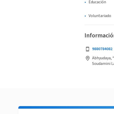
Educación
Voluntariado
Informació
9880784082
Abhyudaya, “
Soudamini L