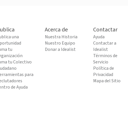
ublica
Acerca de
Contactar
ublica una
Nuestra Historia
Ayuda
portunidad
Nuestro Equipo
Contactar a
uma tu
Donar a Idealist
Idealist
rganización
Términos de
uma tu Colectivo
Servicio
iudadano
Política de
erramientas para
Privacidad
eclutadores
Mapa del Sitio
entro de Ayuda