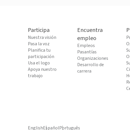
Participa
Encuentra
P
Nuestra visión
empleo
P
Pasa la voz
O
Empleos
Planifica tu
S
Pasantías
participación
O
Organizaciones
Usa el logo
S
Desarrollo de
Apoya nuestro
C
carrera
trabajo
H
R
C
English
Español
Português