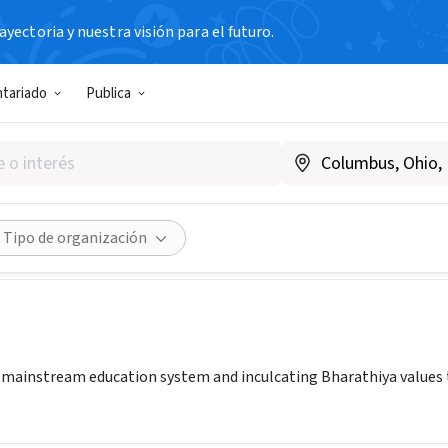
yectoria y nuestra visión para el futuro.
N SIN FIN DE LUCRO
ntariado
Publica
a Kripa Samvardhana Samiti
ndia
|
abhyudayakkss.org
Compartir
Tipo de organización
instream education system and inculcating Bharathiya values to