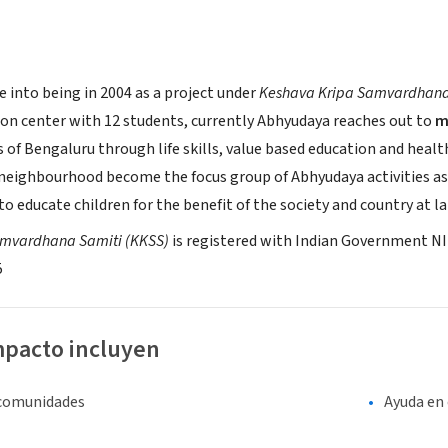
e into being in 2004 as a project under
Keshava Kripa Samvardhana S
tion center with 12 students, currently Abhyudaya reaches out to
m
 of Bengaluru through life skills, value based education and healthc
neighbourhood become the focus group of Abhyudaya activities as ed
o educate children for the benefit of the society and country at la
amvardhana Samiti (KKSS)
is registered with Indian Government N
5
mpacto incluyen
 comunidades
Ayuda en 