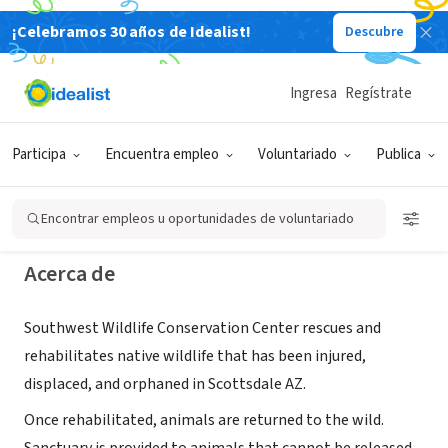
¡Celebramos 30 años de Idealist!
Descubre
ORGANIZACIÓN SIN FIN DE LUCRO
Southwest Wildlife Conservation
Ingresa
Regístrate
Center
Participa
Encuentra empleo
Voluntariado
Publica
Scottsdale, AZ
|
www.southwestwildlife.org/
Encontrar empleos u oportunidades de voluntariado
Acerca de
Southwest Wildlife Conservation Center rescues and
rehabilitates native wildlife that has been injured,
displaced, and orphaned in Scottsdale AZ.
Once rehabilitated, animals are returned to the wild.