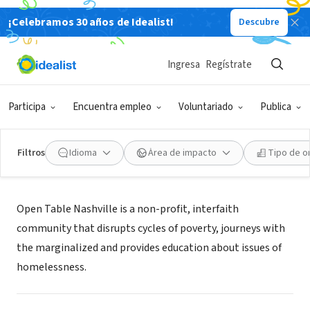
¡Celebramos 30 años de Idealist!
Descubre
ORGANIZACIÓN SIN FIN DE LUCRO
OPEN TABLE OF NASHVILLE INC
Ingresa
Regístrate
Nashville, TN
|
opentablenashville.org
Participa
Encuentra empleo
Voluntariado
Publica
Filtros
Idioma
Área de impacto
Tipo de o
Misión
Open Table Nashville is a non-profit, interfaith
community that disrupts cycles of poverty, journeys with
the marginalized and provides education about issues of
homelessness.