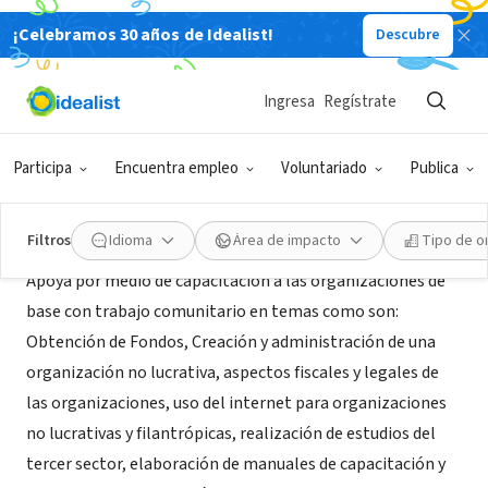
¡Celebramos 30 años de Idealist!
Descubre
ORGANIZACIÓN SIN FIN DE LUCRO
Fundación Murrieta, México
Ingresa
Regístrate
México, XA, México
|
www.fundacionmurrieta.org.mx
Participa
Encuentra empleo
Voluntariado
Publica
Acerca de
Filtros
Idioma
Área de impacto
Tipo de o
Apoya por medio de capacitación a las organizaciones de
base con trabajo comunitario en temas como son:
Obtención de Fondos, Creación y administración de una
organización no lucrativa, aspectos fiscales y legales de
las organizaciones, uso del internet para organizaciones
no lucrativas y filantrópicas, realización de estudios del
tercer sector, elaboración de manuales de capacitación y