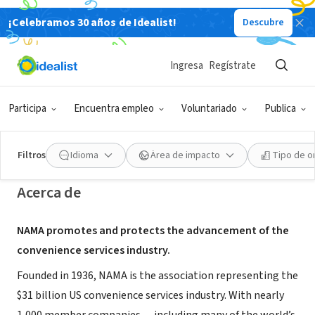
¡Celebramos 30 años de Idealist!
Descubre
ORGANIZACIÓN SIN FIN DE LUCRO
National Automatic Merchandising
Ingresa
Regístrate
Association
Participa
Encuentra empleo
Voluntariado
Publica
Arlington, VA
|
namanow.org/
Filtros
Idioma
Área de impacto
Tipo de o
Acerca de
NAMA promotes and protects the advancement of the
convenience services industry.
Founded in 1936, NAMA is the association representing the
$31 billion US convenience services industry. With nearly