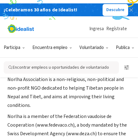
¡Celebramos 30 años de Idealist!
Descubre
ORGANIZACIÓN SIN FIN DE LUCRO
Norlha
Ingresa
Regístrate
Lausanne, VD, Suiza
|
www.norlha.org
Participa
Encuentra empleo
Voluntariado
Publica
Acerca de
Encontrar empleos u oportunidades de voluntariado
Norlha Association is a non-religious, non-political and
non-profit NGO dedicated to helping Tibetan people in
Nepal and Tibet, and aims at improving their living
conditions.
Norlha is a member of the Federation vaudoise de
Cooperation (www.fedevaco.ch), a body mandated by the
Swiss Development Agency (www.deza.ch) to ensure the