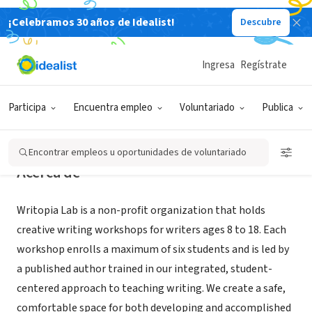
¡Celebramos 30 años de Idealist!
Descubre
ORGANIZACIÓN SIN FIN DE LUCRO
Writopia Lab
Ingresa
Regístrate
New York, NY
|
www.writopialab.org
Participa
Encuentra empleo
Voluntariado
Publica
Encontrar empleos u oportunidades de voluntariado
Acerca de
Writopia Lab is a non-profit organization that holds
creative writing workshops for writers ages 8 to 18. Each
workshop enrolls a maximum of six students and is led by
a published author trained in our integrated, student-
centered approach to teaching writing. We create a safe,
comfortable space for both developing and accomplished