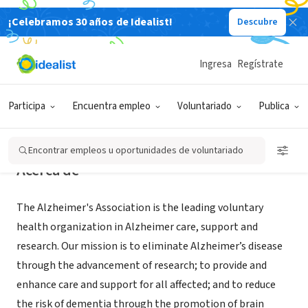
¡Celebramos 30 años de Idealist!
Descubre
ORGANIZACIÓN SIN FIN DE LUCRO
Alzheimer's Association
Ingresa
Regístrate
San Jose, CA
|
www.alz.org/norcal
Participa
Encuentra empleo
Voluntariado
Publica
Encontrar empleos u oportunidades de voluntariado
Acerca de
The Alzheimer's Association is the leading voluntary
health organization in Alzheimer care, support and
research. Our mission is to eliminate Alzheimer’s disease
through the advancement of research; to provide and
enhance care and support for all affected; and to reduce
the risk of dementia through the promotion of brain