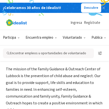
¡Celebramos 30 años de Idealist!
Descubre
ORGANIZACIÓN SIN FIN DE LUCRO
Family Guidance & Outreach
Ingresa
Regístrate
Center of Lubbock
Participa
Encuentra empleo
Voluntariado
Publica
Lubbock, TX
Encontrar empleos u oportunidades de voluntariado
Acerca de
The mission of the Family Guidance & Outreach Center of
Lubbock is the prevention of child abuse and neglect. Our
goal is to provide support, life skills and education to
families in need. In enhancing self-esteem,
communication and family unity, Family Guidance &
Outreach hopes to create a positive environment in which