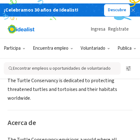
¡Celebramos 30 años de Idealist!
Descubre
ORGANIZACIÓN SIN FIN DE LUCRO
TURTLE CONSERVANCY
Ingresa
Regístrate
OJAI, CA
|
www.turtleconservancy.org/
Participa
Encuentra empleo
Voluntariado
Publica
Misión
Encontrar empleos u oportunidades de voluntariado
The Turtle Conservancy is dedicated to protecting
threatened turtles and tortoises and their habitats
worldwide.
Acerca de
The Turtle Conservancy envisions a world where all