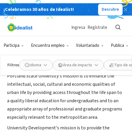
¡Celebramos 30 años de Idealist!
Descubre
ORGANIZACIÓN SIN FIN DE LUCRO
Portland State University
Ingresa
Regístrate
Portland, OR
|
www.pdx.edu
Participa
Encuentra empleo
Voluntariado
Publica
Acerca de
Filtros
Idioma
Área de impacto
Tipo de o
Portland State University's mission is to enhance the
intellectual, social, cultural and economic qualities of
urban life by providing access throughout the life span to
a quality liberal education for undergraduates and to an
appropriate array of professional and graduate programs
especially relevant to the metropolitan area.
University Development's mission is to provide the