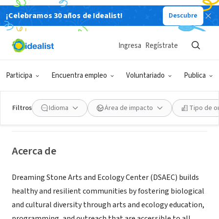
¡Celebramos 30 años de Idealist!
Descubre
ORGANIZACIÓN SIN FIN DE LUCRO
Ingresa
Regístrate
Dreaming Stone Arts and Ecology
Center
Participa
Encuentra empleo
Voluntariado
Publica
Rutherfordton, NC
|
dreamingstone.org/
Filtros
Idioma
Área de impacto
Tipo de o
Acerca de
Dreaming Stone Arts and Ecology Center (DSAEC) builds
healthy and resilient communities by fostering biological
and cultural diversity through arts and ecology education,
programming, and outreach that are accessible to all.