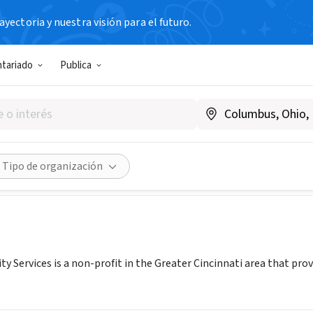
yectoria y nuestra visión para el futuro.
N SIN FIN DE LUCRO
ntariado
Publica
 Community Services
ww.wesleycs.org
Compartir
Tipo de organización
Services is a non-profit in the Greater Cincinnati area that provid