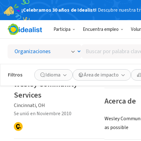
¡Celebramos 30 años de Idealist!
Descubre nuestra tra
ORGANIZACIÓ
Participa
Encuentra empleo
Volu
Wesley
Buscar
Cincinnati, OH
|
w
por
palabra
clave
Guardar
Filtros
Idioma
Área de impacto
o
Wesley Community
interés
Services
Acerca de
Cincinnati, OH
Se unió en Noviembre 2010
Wesley Community 
as possible