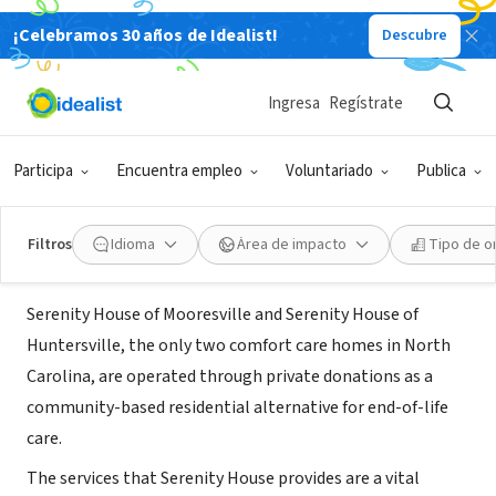
¡Celebramos 30 años de Idealist!
Descubre
ORGANIZACIÓN SIN FIN DE LUCRO
Serenity House of Mooresville and
Ingresa
Regístrate
Huntersville
Participa
Encuentra empleo
Voluntariado
Publica
Mooresville, NC
|
www.carolinascomfortcoalition.org
Filtros
Idioma
Área de impacto
Tipo de o
Acerca de
Serenity House of Mooresville and Serenity House of
Huntersville, the only two comfort care homes in North
Carolina, are operated through private donations as a
community-based residential alternative for end-of-life
care.
The services that Serenity House provides are a vital