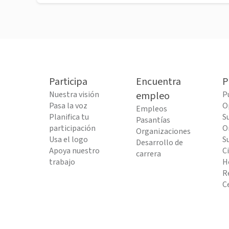
Participa
Encuentra
P
Nuestra visión
empleo
P
Pasa la voz
O
Empleos
Planifica tu
S
Pasantías
participación
O
Organizaciones
Usa el logo
S
Desarrollo de
Apoya nuestro
C
carrera
trabajo
H
R
C