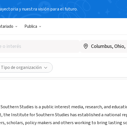
yectoria y nuestra visión para el futuro.
N SIN FIN DE LUCRO
ntariado
Publica
titute for Southern Studies
.southernstudies.org/
Compartir
Tipo de organización
 Southern Studies is a public interest media, research, and educatio
the Institute for Southern Studies has established a national rep
s, scholars, policy makers and others working to bring lasting so