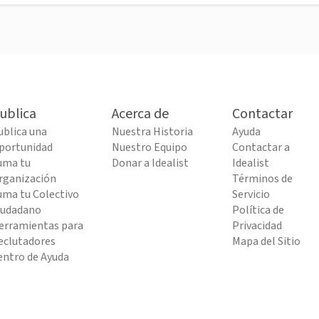
ublica
Acerca de
Contactar
ublica una
Nuestra Historia
Ayuda
portunidad
Nuestro Equipo
Contactar a
uma tu
Donar a Idealist
Idealist
rganización
Términos de
uma tu Colectivo
Servicio
iudadano
Política de
erramientas para
Privacidad
eclutadores
Mapa del Sitio
entro de Ayuda