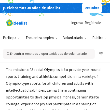
¡Celebramos 30 años de Idealist!
Descubre
ORGANIZACIÓN SIN FIN DE LUCRO
SPECIAL OLYMPICS PENNSYLVANIA
Ingresa
Regístrate
INC ADAMS COUNTY
Participa
Encuentra empleo
Voluntariado
Publica
Gettysburg, PA
|
soac.shutterfly.com
Encontrar empleos u oportunidades de voluntariado
Misión
The mission of Special Olympics is to provide year-round
sports training and athletic competition in a variety of
Olympic-type sports for all children and adults with
intellectual disabilities, giving them continuing
opportunities to develop physical fitness, demonstrate
courage, experience joy and participate in a sharing of