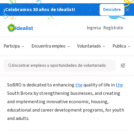
¡Celebramos 30 años de Idealist!
Descubre
ORGANIZACIÓN SIN FIN DE LUCRO
South Bronx Overall Economic
Ingresa
Regístrate
Development Corp. (Sobro)
Participa
Encuentra empleo
Voluntariado
Publica
Bronx, NY
|
www.sobro.org
Encontrar empleos u oportunidades de voluntariado
Acerca de
SoBRO is dedicated to enhancing
the
quality of life in
the
South Bronx by strengthening businesses, and creating
and implementing innovative economic, housing,
educational and career development programs, for youth
and adults.