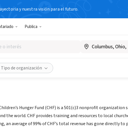
yectoria y nuestra visión para el futuro.
N SIN FIN DE LUCRO
ntariado
Publica
en's Hunger Fund
.childrenshungerfund.org
Compartir
Tipo de organización
hildren’s Hunger Fund (CHF) is a 501(c)3 nonprofit organization se
nd the world. CHF provides training and resources to local churc
ng, an average of 99% of CHF’s total revenue has gone directly to 