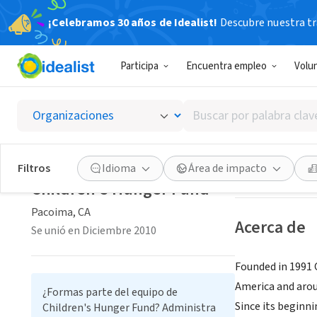
¡Celebramos 30 años de Idealist!
Descubre nuestra tra
ORGANIZACIÓ
Participa
Encuentra empleo
Volu
Childr
Buscar
Pacoima, CA
|
www
por
palabra
clave
Guardar
Filtros
Idioma
Área de impacto
o
Children's Hunger Fund
interés
Pacoima, CA
Acerca de
Se unió en Diciembre 2010
Founded in 1991 C
America and arou
¿Formas parte del equipo de
Since its beginni
Children's Hunger Fund? Administra