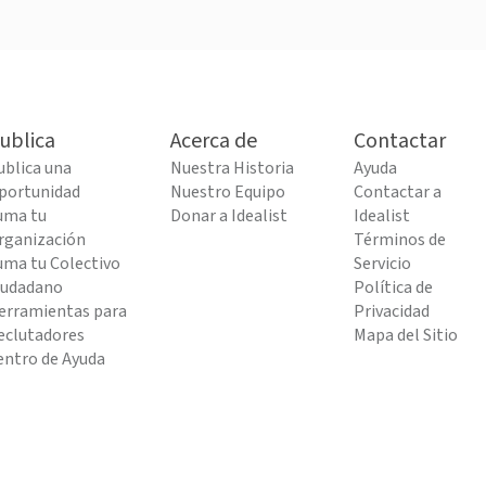
ublica
Acerca de
Contactar
ublica una
Nuestra Historia
Ayuda
portunidad
Nuestro Equipo
Contactar a
uma tu
Donar a Idealist
Idealist
rganización
Términos de
uma tu Colectivo
Servicio
iudadano
Política de
erramientas para
Privacidad
eclutadores
Mapa del Sitio
entro de Ayuda