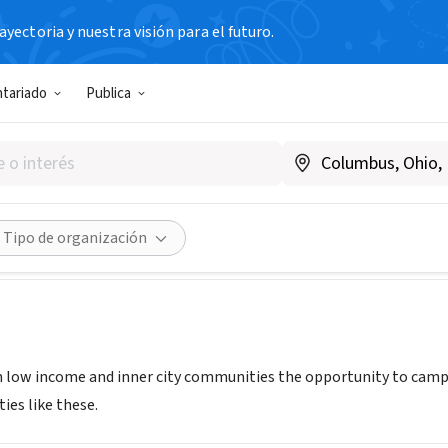
yectoria y nuestra visión para el futuro.
N SIN FIN DE LUCRO
ntariado
Publica
Club ICO Miami
comiami.org
Compartir
Tipo de organización
m low income and inner city communities the opportunity to camp,
ties like these.