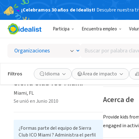
¡Celebramos 30 años de Idealist!
Descubre nuestra tra
ORGANIZACIÓ
Participa
Encuentra empleo
Volu
Sierra 
Buscar
Miami, FL
|
www.i
por
palabra
clave
Guardar
Filtros
Idioma
Área de impacto
o
Sierra Club ICO Miami
interés
Miami, FL
Acerca de
Se unió en Junio 2010
Provide kids fro
engaged in activi
¿Formas parte del equipo de Sierra
Club ICO Miami ? Administra el perfil