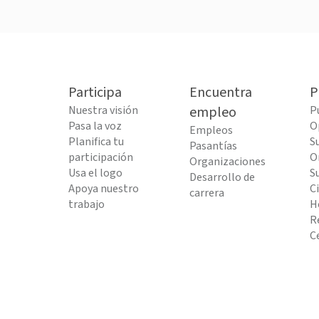
Participa
Encuentra
P
Nuestra visión
empleo
P
Pasa la voz
O
Empleos
Planifica tu
S
Pasantías
participación
O
Organizaciones
Usa el logo
S
Desarrollo de
Apoya nuestro
C
carrera
trabajo
H
R
C