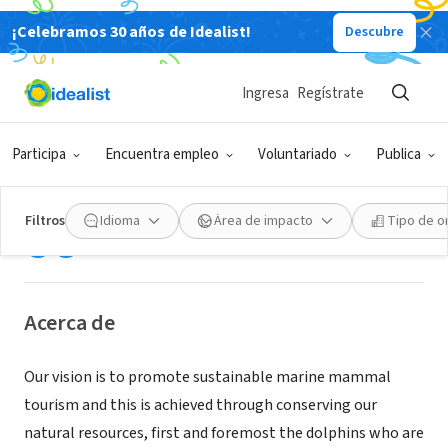
¡Celebramos 30 años de Idealist!
Descubre
ORGANIZACIÓN SIN FIN DE LUCRO
Ingresa
Regístrate
Dolphin Encountours Research
Center
Participa
Encuentra empleo
Voluntariado
Publica
Matutuine, --- Select One ---,
|
dolphinencountours.org
Mozambique
Filtros
Idioma
Área de impacto
Tipo de o
Acerca de
Our vision is to promote sustainable marine mammal
tourism and this is achieved through conserving our
natural resources, first and foremost the dolphins who are