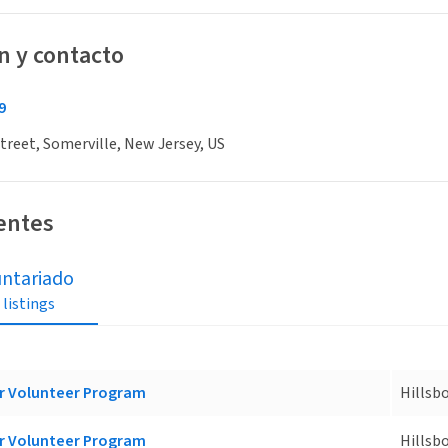
n y contacto
9
treet, Somerville, New Jersey, US
ientes
untariado
 listings
r Volunteer Program
Hillsb
r Volunteer Program
Hillsb