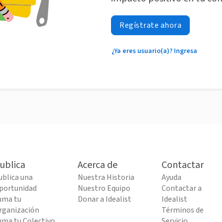
Regístrate ahora
¿Ya eres usuario(a)? Ingresa
ublica
Acerca de
Contactar
ublica una
Nuestra Historia
Ayuda
portunidad
Nuestro Equipo
Contactar a
uma tu
Donar a Idealist
Idealist
rganización
Términos de
uma tu Colectivo
Servicio