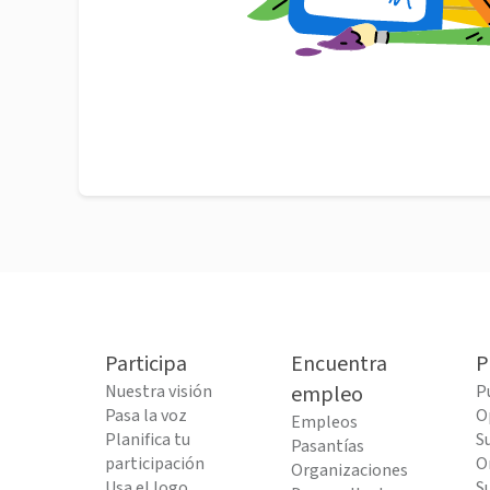
Participa
Encuentra
P
Nuestra visión
empleo
P
Pasa la voz
O
Empleos
Planifica tu
S
Pasantías
participación
O
Organizaciones
Usa el logo
S