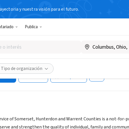
yectoria y nuestra visión para el futuro.
N SIN FIN DE LUCRO
ntariado
Publica
Family Service of Somerset,
es
ww.jewishfamilysvc.org
Tipo de organización
dades
Guardar
Compartir
rvice of Somerset, Hunterdon and Warrent Counties is a not-for-pr
serve and strengthen the quality of individual, family and communi