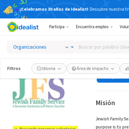
¡Celebramos 30 años de Idealist!
Descubre nuestra tra
ORGANIZACIÓ
Participa
Encuentra empleo
Volu
Jewish 
Counti
Buscar
por
palabra
Somerville, NJ
|
w
clave
Filtros
Idioma
Área de impacto
o
Ver oportuni
interés
Misión
Jewish Family Se
purpose is to pre