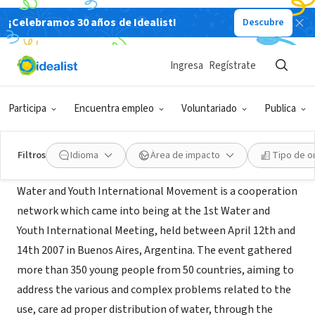
¡Celebramos 30 años de Idealist!
Descubre
ORGANIZACIÓN SIN FIN DE LUCRO
WATER AND YOUTH R D CONGO
Ingresa
Regístrate
KINSHASA, KN, República Democrática
www.waterandyouth-
|
del Congo
rdc.org
Participa
Encuentra empleo
Voluntariado
Publica
Acerca de
Filtros
Idioma
Área de impacto
Tipo de o
Water and Youth International Movement is a cooperation
network which came into being at the 1st Water and
Youth International Meeting, held between April 12th and
14th 2007 in Buenos Aires, Argentina. The event gathered
more than 350 young people from 50 countries, aiming to
address the various and complex problems related to the
use, care ad proper distribution of water, through the