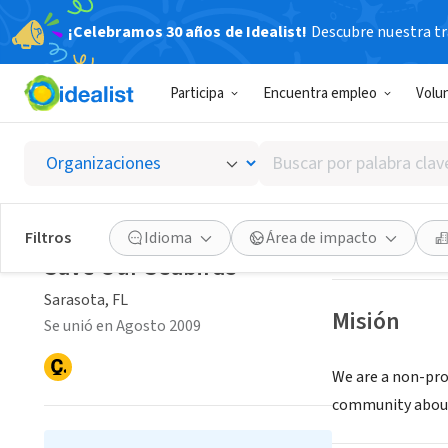
¡Celebramos 30 años de Idealist!
Descubre nuestra tra
ORGANIZACIÓ
Participa
Encuentra empleo
Volu
Save O
Buscar
Sarasota, FL
|
www
por
palabra
clave
Guardar
Filtros
Idioma
Área de impacto
o
Save Our Seabirds
interés
Sarasota, FL
Misión
Se unió en Agosto 2009
We are a non-prof
community about 