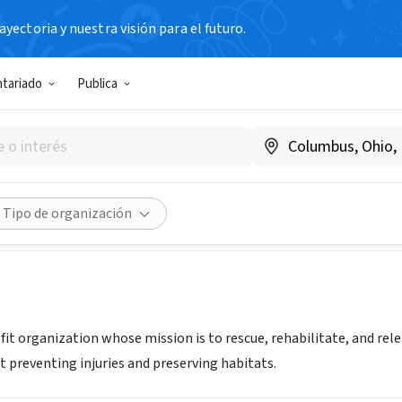
yectoria y nuestra visión para el futuro.
N SIN FIN DE LUCRO
ntariado
Publica
ur Seabirds
.saveourseabirds.org
Compartir
Tipo de organización
it organization whose mission is to rescue, rehabilitate, and rele
preventing injuries and preserving habitats.