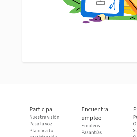
Participa
Encuentra
P
Nuestra visión
empleo
P
Pasa la voz
O
Empleos
Planifica tu
S
Pasantías