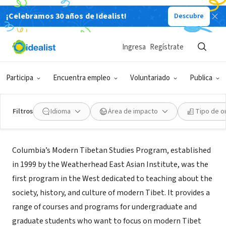
¡Celebramos 30 años de Idealist!
Descubre
ORGANIZACIÓN SIN FIN DE LUCRO
Modern Tibetan Studies Program
Ingresa
Regístrate
at Columbia University
Participa
Encuentra empleo
Voluntariado
Publica
Manhattan,
weai.columbia.edu/modern-tibetan-studies-
|
NY
program/
Filtros
Idioma
Área de impacto
Tipo de o
Acerca de
Columbia’s Modern Tibetan Studies Program, established
in 1999 by the Weatherhead East Asian Institute, was the
first program in the West dedicated to teaching about the
society, history, and culture of modern Tibet. It provides a
range of courses and programs for undergraduate and
graduate students who want to focus on modern Tibet