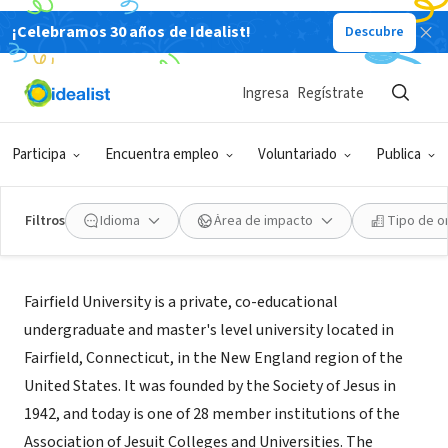
¡Celebramos 30 años de Idealist!
Descubre
ORGANIZACIÓN SIN FIN DE LUCRO
Fairfield University
Ingresa
Regístrate
Fairfield, CT
|
fairfield.edu/grad
Participa
Encuentra empleo
Voluntariado
Publica
Filtros
Idioma
Área de impacto
Tipo de o
Acerca de
Fairfield University is a private, co-educational
undergraduate and master's level university located in
Fairfield, Connecticut, in the New England region of the
United States. It was founded by the Society of Jesus in
1942, and today is one of 28 member institutions of the
Association of Jesuit Colleges and Universities. The