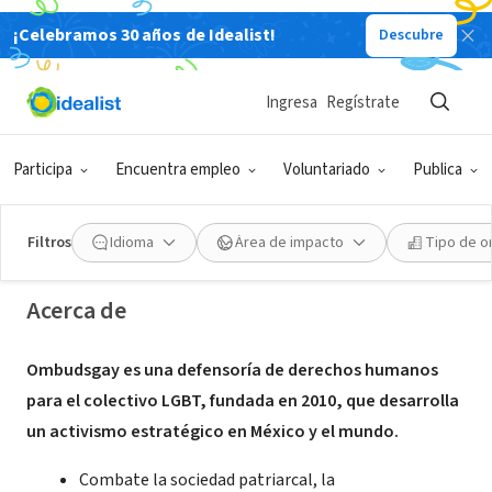
¡Celebramos 30 años de Idealist!
Descubre
ORGANIZACIÓN SIN FIN DE LUCRO
Ingresa
Regístrate
Ombudsgay
Participa
Encuentra empleo
Voluntariado
Publica
Ciudad de México, Ciudad de México, México
|
ombudsgay.com
Filtros
Idioma
Área de impacto
Tipo de o
Acerca de
Ombudsgay es una defensoría de derechos humanos
para el colectivo LGBT, fundada en 2010, que desarrolla
un activismo estratégico en México y el mundo.
Combate la sociedad patriarcal, la