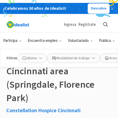
¡Celebramos 30 años de Idealist!
Descubre
EMPRESA SOCIAL / EMPRESA
Publicado hace 3 meses
Ingresa
Regístrate
Share your Sunshine ~ Be
Participa
Encuentra empleo
Voluntariado
Publica
a Friendly Visitor!
Filtros
Idioma
Modalidad de trabajo
Área 
Cincinnati area
(Springdale, Florence
Park)
Constellation Hospice Cincinnati