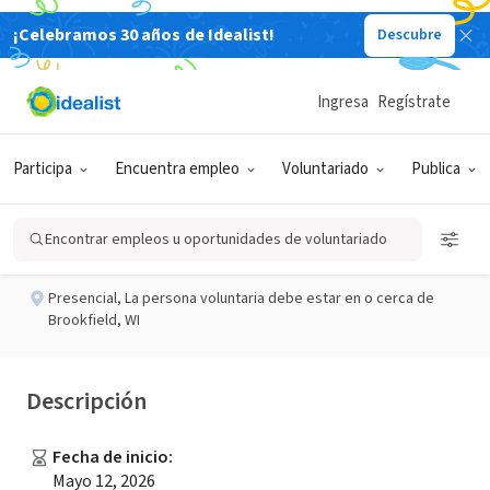
¡Celebramos 30 años de Idealist!
Descubre
EMPRESA SOCIAL / EMPRESA
Publicado hace 2 meses
Ingresa
Regístrate
Vigil Volunteer
Participa
Encuentra empleo
Voluntariado
Publica
Badger Hospice
Encontrar empleos u oportunidades de voluntariado
Presencial
,
La persona voluntaria debe estar en o cerca de
Brookfield, WI
Descripción
Fecha de inicio
:
Mayo 12, 2026