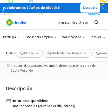
¡Celebramos 30 años de Idealist!
Descubre
ORGANIZACIÓN SIN FIN DE LUCRO
Publicado hace 13 días
Ingresa
Regístrate
Food Pantry Volunteer
Participa
Encuentra empleo
Voluntariado
Publica
Share Ourselves
Filtros
Idioma
Modalidad de trabajo
Área 
Presencial
,
La persona voluntaria debe estar en o cerca de
Costa Mesa, CA
Descripción
Horarios disponibles
:
Días laborables (durante el día, tardes)