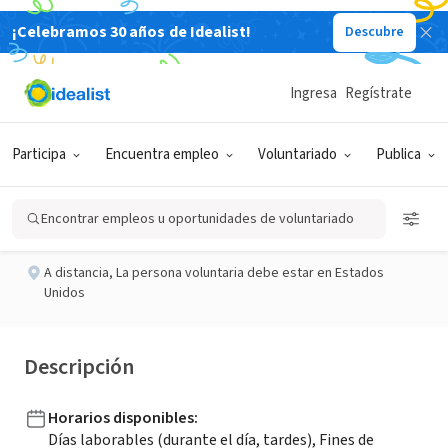
¡Celebramos 30 años de Idealist!
Descubre
ORGANIZACIÓN SIN FIN DE LUCRO
Publicado hace 2 meses
Ingresa
Regístrate
Board of Directors
Participa
Encuentra empleo
Voluntariado
Publica
Nurturings
Encontrar empleos u oportunidades de voluntariado
A distancia
,
La persona voluntaria debe estar en Estados
Unidos
Descripción
Horarios disponibles
:
Días laborables (durante el día, tardes), Fines de