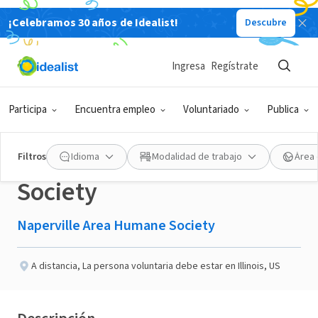
¡Celebramos 30 años de Idealist!
Descubre
ORGANIZACIÓN SIN FIN DE LUCRO
Publicado hace 3 meses
Ingresa
Regístrate
Fosters needed for
Participa
Encuentra empleo
Voluntariado
Publica
Naperville Area Humane
Filtros
Idioma
Modalidad de trabajo
Área 
Society
Naperville Area Humane Society
A distancia
,
La persona voluntaria debe estar en Illinois, US