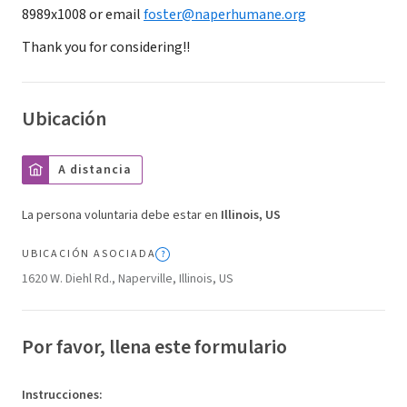
8989x1008 or email
foster@naperhumane.org
Thank you for considering!!
Ubicación
A distancia
La persona voluntaria debe estar en
Illinois, US
UBICACIÓN ASOCIADA
1620 W. Diehl Rd., Naperville, Illinois, US
Por favor, llena este formulario
Instrucciones
: