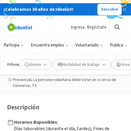
¡Celebramos 30 años de Idealist!
Descubre
ORGANIZACIÓN SIN FIN DE LUCRO
Publicado hace 3 meses
Ingresa
Regístrate
Administration Assistant
Participa
Encuentra empleo
Voluntariado
Publica
TAKING CARE OF HOME
Filtros
Idioma
Modalidad de trabajo
Área 
Presencial
,
La persona voluntaria debe estar en o cerca de
Converse, TX
Descripción
Horarios disponibles
:
Días laborables (durante el día, tardes), Fines de