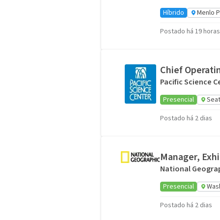
Híbrido
Menlo P
Postado há 19 horas
Chief Operatin
Pacific Science C
Presencial
Seat
Postado há 2 dias
Manager, Exhi
National Geograp
Presencial
Wash
Postado há 2 dias