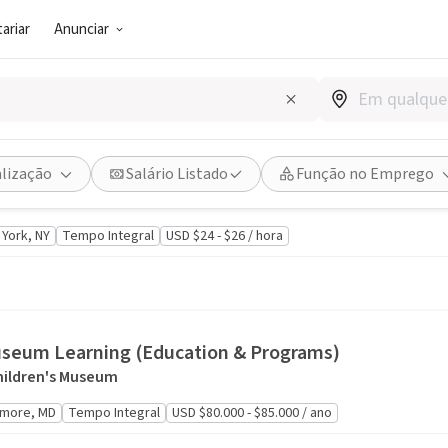
ariar
Anunciar
Public
l Manager
alização
Salário Listado
Função no Emprego
 of Mathematics
York, NY
Tempo Integral
USD $24 - $26 / hora
useum Learning (Education & Programs)
hildren's Museum
imore, MD
Tempo Integral
USD $80.000 - $85.000 / ano