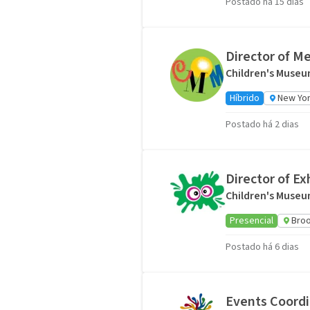
Postado há 15 dias
Director of M
Children's Muse
Híbrido
New Yor
Postado há 2 dias
Director of Ex
Children's Muse
Presencial
Broo
Postado há 6 dias
Events Coordi