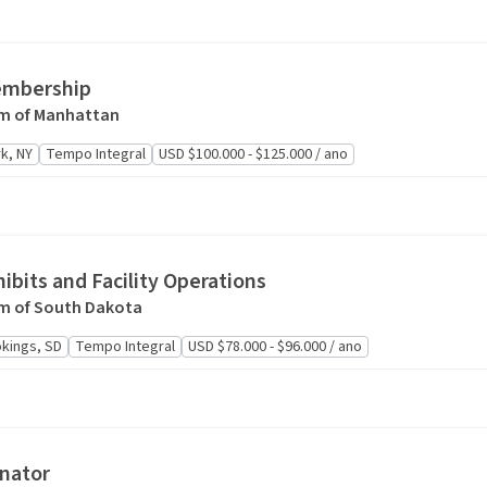
embership
um of Manhattan
k, NY
Tempo Integral
USD $100.000 - $125.000 / ano
hibits and Facility Operations
um of South Dakota
kings, SD
Tempo Integral
USD $78.000 - $96.000 / ano
nator