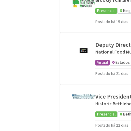
Brooklyn Childre
Presencial
King
Postado há 15 dias
Deputy Direct
National Food 
Virtual
Estados 
Postado há 21 dias
Vice Presiden
Historic Bethleh
Presencial
Beth
Postado há 22 dias