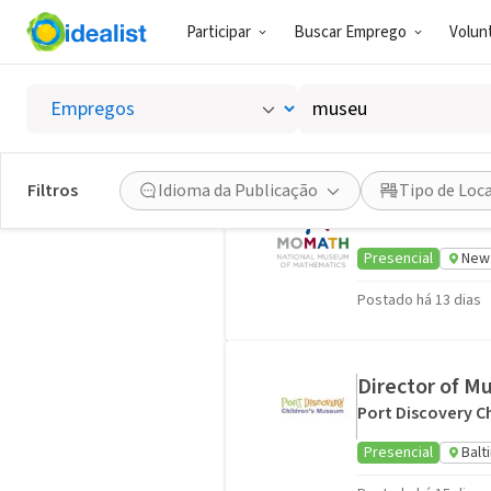
Participar
Buscar Emprego
Volunt
Empregos em Museus
Buscar
43 empregos
por
palavra-
chave,
Museum Retai
Filtros
Idioma da Publicação
Tipo de Loc
habilidades
National Museum
ou
interesses
Presencial
New 
Postado há 13 dias
Director of M
Port Discovery C
Presencial
Balt