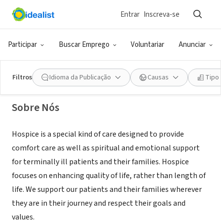
Entrar
Inscreva-se
EMPRESA (ESG E NEGÓCIO SOCIAL)
Heartland Hospice (Gentiva)
Participar
Buscar Emprego
Voluntariar
Anunciar
Eau Claire,
www.gentivahs.com/services/hospice-
|
WI
care/heartland-hospice/
Filtros
Idioma da Publicação
Causas
Tipo
Sobre Nós
Hospice is a special kind of care designed to provide
comfort care as well as spiritual and emotional support
for terminally ill patients and their families. Hospice
focuses on enhancing quality of life, rather than length of
life. We support our patients and their families wherever
they are in their journey and respect their goals and
values.