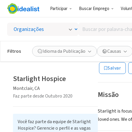
Participar
Buscar Emprego
Volunt
EMPRESA (ES
Buscar
Starlig
por
palavra-
chave,
Filtros
Idioma da Publicação
Causas
Montclair, CA
|
st
habilidades
ou
Salvar
interesses
Starlight Hospice
Montclair, CA
Missão
Faz parte desde Outubro 2020
Starlight is focu
loved ones. We of
Você faz parte da equipe de Starlight
Hospice? Gerencie o perfil e as vagas