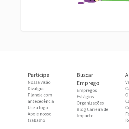
Participe
Buscar
A
Nossa visão
Emprego
V
Divulgue
C
Empregos
Planeje com
O
Estágios
antecedência
C
Organizações
Use a logo
C
Blog Carreira de
Apoie nosso
F
Impacto
trabalho
R