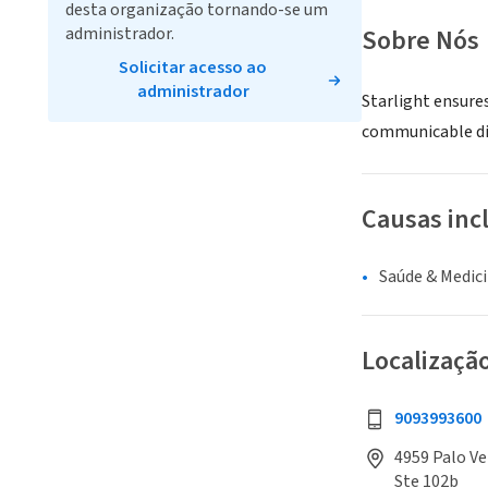
desta organização tornando-se um
administrador.
Sobre Nós
Solicitar acesso ao
administrador
Starlight ensures
communicable dis
Causas inc
Saúde & Medic
Localizaçã
9093993600
4959 Palo Ver
Ste 102b