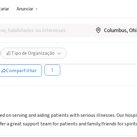
ariar
Anunciar
G E NEGÓCIO SOCIAL)
ht Hospice
Tipo de Organização
arlighthospice.page
Compartilhar
sed on serving and aiding patients with serious illnesses. Our hosp
fer a great support team for patients and family/friends for spiri