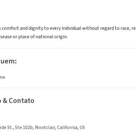
 comfort and dignity to every individual without regard to race, rel
ease or place of national origin.
luem:
ina
o & Contato
de St., Ste 102b, Montclair, California, US