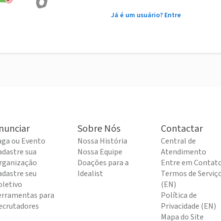
Já é um usuário? Entre
nunciar
Sobre Nós
Contactar
aga ou Evento
Nossa História
Central de
adastre sua
Nossa Equipe
Atendimento
rganização
Doações para a
Entre em Contat
adastre seu
Idealist
Termos de Serviç
oletivo
(EN)
erramentas para
Política de
ecrutadores
Privacidade (EN)
Mapa do Site