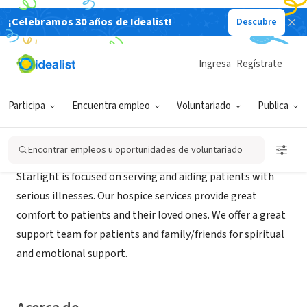
¡Celebramos 30 años de Idealist!
Descubre
EMPRESA SOCIAL / EMPRESA
Starlight Hospice
Ingresa
Regístrate
Montclair, CA
|
starlighthospice.page
Participa
Encuentra empleo
Voluntariado
Publica
Misión
Encontrar empleos u oportunidades de voluntariado
Starlight is focused on serving and aiding patients with
serious illnesses. Our hospice services provide great
comfort to patients and their loved ones. We offer a great
support team for patients and family/friends for spiritual
and emotional support.