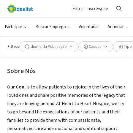
Entrar
Inscreva-se
EMPRESA (ESG E NEGÓCIO SOCIAL)
Participar
Buscar Emprego
Voluntariar
Anunciar
Heart to Heart Hospice
Filtros
Idioma da Publicação
Causas
Tipo
Houston, TX
|
www.hearttohearthospice.com
Sobre Nós
Our Goal
is to allow patients to rejoice in the lives of their
loved ones and share positive memories of the legacy that
they are leaving behind. At Heart to Heart Hospice, we try
to go beyond the expectations of our patients and their
families to provide them with compassionate,
personalized care and emotional and spiritual support.