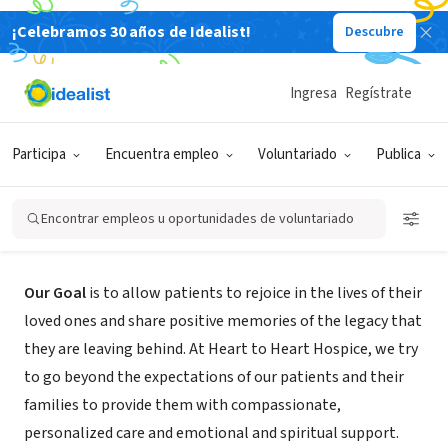
¡Celebramos 30 años de Idealist!
Descubre
EMPRESA SOCIAL / EMPRESA
Ingresa
Regístrate
Heart to Heart Hospice
Participa
Encuentra empleo
Voluntariado
Publica
Houston, TX
|
www.hearttohearthospice.com
Encontrar empleos u oportunidades de voluntariado
Acerca de
Our Goal
is to allow patients to rejoice in the lives of their
loved ones and share positive memories of the legacy that
they are leaving behind. At Heart to Heart Hospice, we try
to go beyond the expectations of our patients and their
families to provide them with compassionate,
personalized care and emotional and spiritual support.