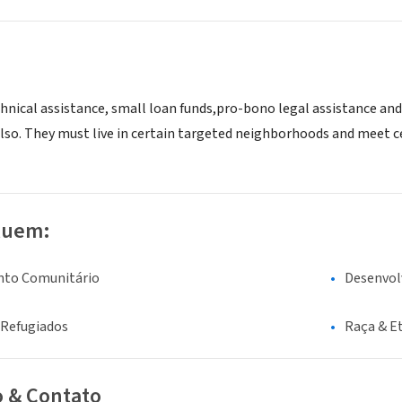
hnical assistance, small loan funds,pro-bono legal assistance and
lso. They must live in certain targeted neighborhoods and meet ce
luem:
nto Comunitário
Desenvo
 Refugiados
Raça & E
o & Contato