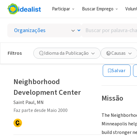
Participar
Buscar Emprego
Volunt
ONG (SETOR 
Buscar
Neighb
por
palavra-
chave,
Filtros
Idioma da Publicação
Causas
Saint Paul, MN
|
w
habilidades
ou
Salvar
interesses
Neighborhood
Development Center
Missão
Saint Paul, MN
Faz parte desde Maio 2000
The Neighborhood
Minneapolis help
build stronger 