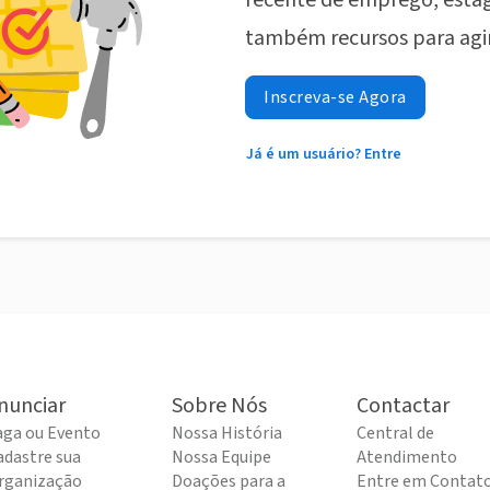
recente de emprego, estág
também recursos para agi
Inscreva-se Agora
Já é um usuário? Entre
nunciar
Sobre Nós
Contactar
aga ou Evento
Nossa História
Central de
adastre sua
Nossa Equipe
Atendimento
rganização
Doações para a
Entre em Contat