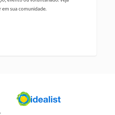
io, evento ou voluntariado. Veja
r em sua comunidade.
o