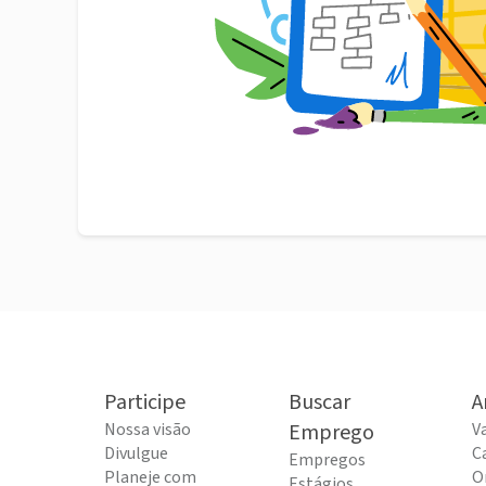
Participe
Buscar
A
Nossa visão
Emprego
V
Divulgue
C
Empregos
Planeje com
O
Estágios