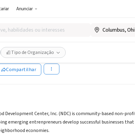
ariar
Anunciar
SOCIAL)
orhood Development Center
Tipo de Organização
ww.ndc-mn.org
Compartilhar
 Development Center, Inc. (NDC) is community-based non-profit o
ing emerging entrenpreneurs develop successful businesses that
neighborhood economies.