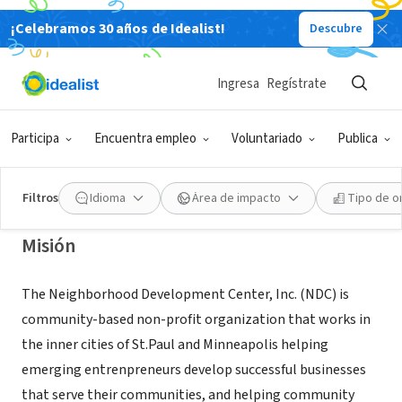
¡Celebramos 30 años de Idealist!
Descubre
ORGANIZACIÓN SIN FIN DE LUCRO
Neighborhood Development
Ingresa
Regístrate
Center
Participa
Encuentra empleo
Voluntariado
Publica
Saint Paul, MN
|
www.ndc-mn.org
Filtros
Idioma
Área de impacto
Tipo de o
Misión
The Neighborhood Development Center, Inc. (NDC) is
community-based non-profit organization that works in
the inner cities of St.Paul and Minneapolis helping
emerging entrenpreneurs develop successful businesses
that serve their communities, and helping community