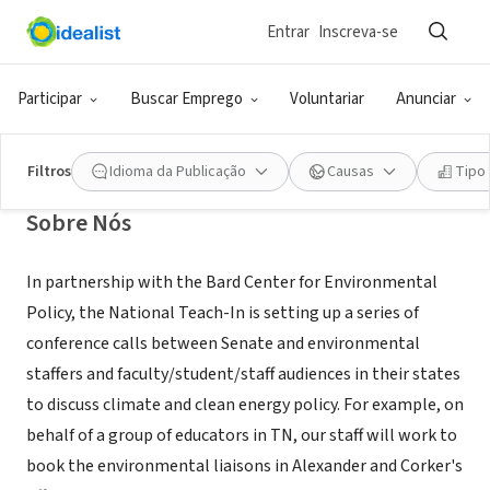
Entrar
Inscreva-se
ONG (SETOR SOCIAL)
Campus2Congress
Participar
Buscar Emprego
Voluntariar
Anunciar
Annandate-on-Hudson, NY
|
www.bard.edu/cep/lets_talk/
Filtros
Idioma da Publicação
Causas
Tipo
Sobre Nós
In partnership with the Bard Center for Environmental
Policy, the National Teach-In is setting up a series of
conference calls between Senate and environmental
staffers and faculty/student/staff audiences in their states
to discuss climate and clean energy policy. For example, on
behalf of a group of educators in TN, our staff will work to
book the environmental liaisons in Alexander and Corker's